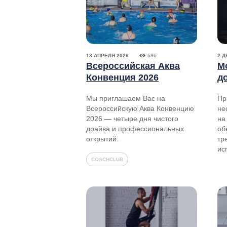
13 АПРЕЛЯ 2026
686
2 Д
Всероссийская Аква
М
Конвенция 2026
д
Мы приглашаем Вас на
Пр
Всероссийскую Аква Конвенцию
не
2026 — четыре дня чистого
на
драйва и профессиональных
об
открытий.
тр
ис
COACHCLUB