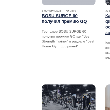
3 НОЯБРЯ 2021
2602
30 
BOSU SURGE 60
К
получил премию GQ
ф
о
Тренажер BOSU SURGE 60
з
получил премию GQ как "Best
Strength Trainer" в разделе "Best
Ка
Home Gym Equipment"
зо
эк
кл