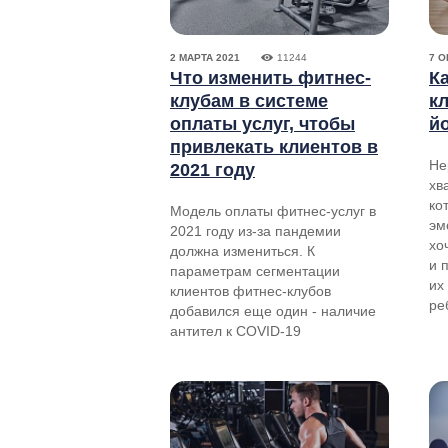
2 МАРТА 2021
11244
7 О
Что изменить фитнес-
К
клубам в системе
к
оплаты услуг, чтобы
й
привлекать клиентов в
Не
2021 году
хв
ко
Модель оплаты фитнес-услуг в
эм
2021 году из-за пандемии
хо
должна измениться. К
и 
параметрам сегментации
их
клиентов фитнес-клубов
ре
добавился еще один - наличие
антител к COVID-19