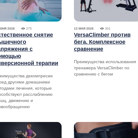
ИЮНЯ 2026
275
13 МАЯ 2026
301
стественное снятие
VersaClimber против
ышечного
бега. Комплексное
апряжения с
сравнение
омощью
Преимущества использования
нверсионной терапии
тренажера VersaClimber по
сравнению с бегом
еимущества декомпресии
ред другими домашними
тодами лечения, которые
особствуют расслаблению
шц, движению и
овообращению