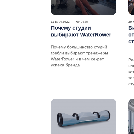
11 МАЯ 2022
2646
29 
Почему студии
Б
выбирают WaterRower
о
с
Почему большинство студий
гребли выбирают тренажеры
WaterRower и в чем секрет
Ра
успеха бренда
но
ко
за
ст