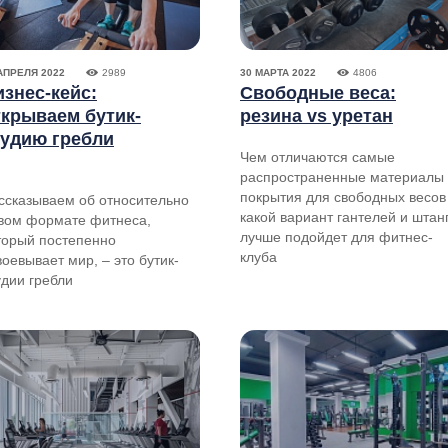
АПРЕЛЯ 2022
2989
30 МАРТА 2022
4806
изнес-кейс:
Свободные веса:
ткрываем бутик-
резина vs уретан
тудию гребли
Чем отличаются самые
распространенные материалы
покрытия для свободных весов
ссказываем об относительно
какой вариант гантелей и штан
вом формате фитнеса,
лучше подойдет для фитнес-
торый постепенно
клуба
воевывает мир, – это бутик-
удии гребли