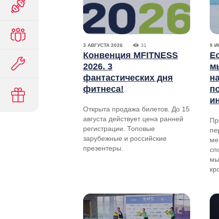
3 АВГУСТА 2026
31
9 
Конвенция MFITNESS
Е
2026. 3
м
фантастических дня
н
фитнеса!
п
и
Открыта продажа билетов. До 15
августа действует цена ранней
Пр
регистрации. Топовые
пе
зарубежные и российские
ме
презентеры.
сп
мы
кр