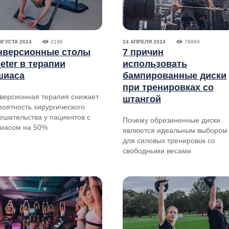
ВГУСТА 2024
2196
24 АПРЕЛЯ 2024
78884
нверсионные столы
7 причин
eter в терапии
использовать
шиаса
бампированные диски
при тренировках со
версионная терапия снижает
штангой
роятность хирургического
ешательства у пациентов с
Почему обрезиненные диски
иасом на 50%
являются идеальным выбором
для силовых тренировок со
свободными весами