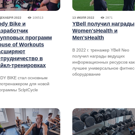
ДЕКАБРЯ 2022
106513
13 ИЮЛЯ 2022
2871
dy Bike и
YBell получил награды
азработчик
Women'sHealth и
рупповых программ
Men'sHealth
ouse of Workouts
В 2022 г. тренажер YBell Neo
асширяют
получил награды ведущих
отрудничество в
информационных ресурсов как
айкл-тренировках
лучшее универсальное фитнес
оборудование
DY BIKE стал основным
лотренажером для новой
ограммы SclptCycle