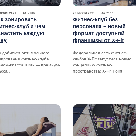
ИЮЛЯ 2021
9186
26 ИЮЛЯ 2021
21146
ак зонировать
Фитнес-клуб без
итнес-клуб и чем
персонала – новый
снастить каждую
формат доступной
ону
франшизы от X-Fit
к добиться оптимального
Федеральная сеть фитнес-
нирования фитнес-клуба
клубов X-Fit запустила новую
оном-класса и как — премиум-
концепцию фитнес-
асса..
пространства: X-Fit Point