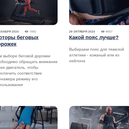
ЕКАБРЯ 2024
7992
28 ОКТЯБРЯ 2024
9657
оторы беговых
Какой пояс лучше?
орожек
Выбираем пояс для тяжелой
атлетики - кожаный или из
и выборе беговой дорожки
нейлона
обходимо обращать внимание
 ее двигатель, чтобы
еспечить соответствие
енажера режиму его
пользования