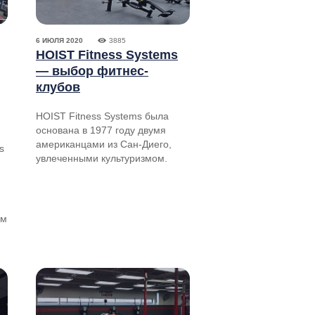
6 ИЮЛЯ 2020
3885
HOIST Fitness Systems
— выбор фитнес-
клубов
HOIST Fitness Systems была
основана в 1977 году двумя
американцами из Сан-Диего,
s
увлеченными культуризмом.
ям