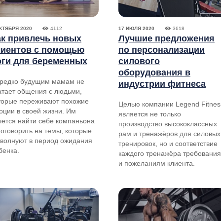
КТЯБРЯ 2020
4112
17 ИЮЛЯ 2020
3618
ак привлечь новых
Лучшие предложения
лиентов с помощью
по персонализации
оги для беременных
силового
оборудования в
редко будущим мамам не
индустрии фитнеса
атает общения с людьми,
торые переживают похожие
Целью компании Legend Fitnes
оции в своей жизни. Им
является не только
чется найти себе компаньона
производство высококлассных
поговорить на темы, которые
рам и тренажёров для силовых
 волнуют в период ожидания
тренировок, но и соответствие
бенка.
каждого тренажёра требовани
и пожеланиям клиента.