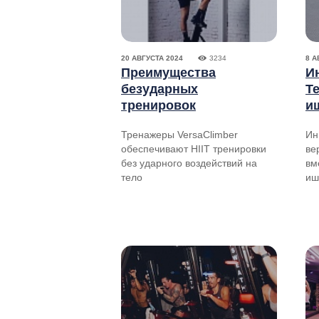
20 АВГУСТА 2024
3234
8 А
Преимущества
И
безударных
Te
тренировок
и
Тренажеры VersaClimber
Ин
обеспечивают HIIT тренировки
ве
без ударного воздействий на
вм
тело
иш