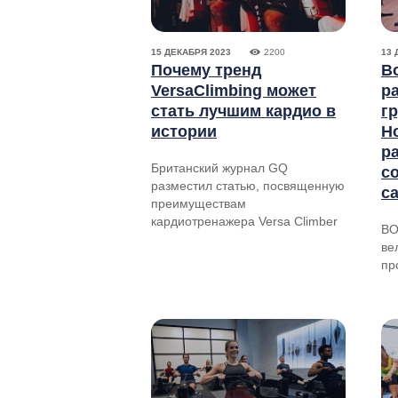
15 ДЕКАБРЯ 2023
2200
13 
Почему тренд
Bo
VersaClimbing может
р
стать лучшим кардио в
г
истории
H
р
Британский журнал GQ
с
разместил статью, посвященную
с
преимуществам
кардиотренажера Versa Climber
BO
ве
пр