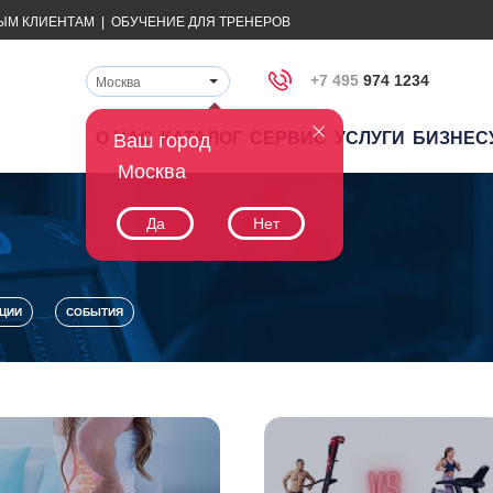
ЫМ КЛИЕНТАМ
|
ОБУЧЕНИЕ ДЛЯ ТРЕНЕРОВ
+7 495
974 1234
Москва
О НАС
КАТАЛОГ
СЕРВИС
УСЛУГИ
БИЗНЕС
Ваш город
Москва
Да
Нет
ЦИИ
СОБЫТИЯ