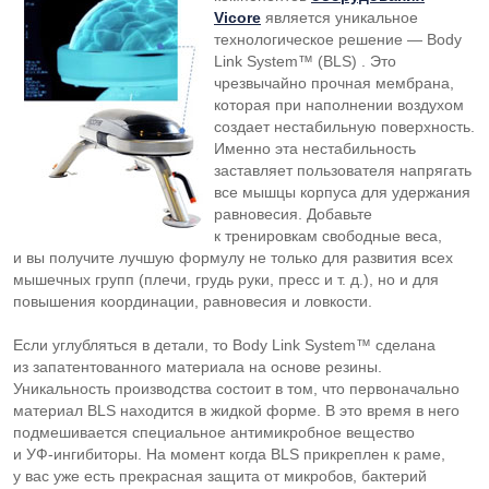
Vicore
является уникальное
технологическое решение — Body
Link System™ (BLS) . Это
чрезвычайно прочная мембрана,
которая при наполнении воздухом
создает нестабильную поверхность.
Именно эта нестабильность
заставляет пользователя напрягать
все мышцы корпуса для удержания
равновесия. Добавьте
к тренировкам свободные веса,
и вы получите лучшую формулу не только для развития всех
мышечных групп (плечи, грудь руки, пресс
и т. д.
), но и для
повышения координации, равновесия и ловкости.
Если углубляться в детали, то Body Link System™ сделана
из запатентованного материала на основе резины.
Уникальность производства состоит в том, что первоначально
материал BLS находится в жидкой форме. В это время в него
подмешивается специальное антимикробное вещество
и
УФ-ингибиторы
. На момент когда BLS прикреплен к раме,
у вас уже есть прекрасная защита от микробов, бактерий