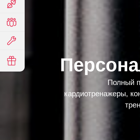
Персона
Полный п
кардиотренажеры, ко
трен