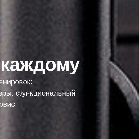
 каждому
енировок:
жеры, функциональный
ервис