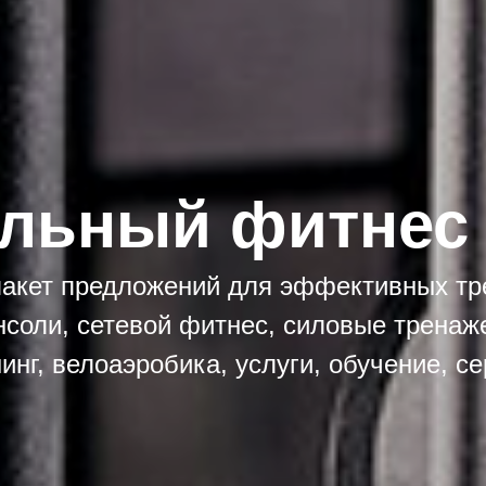
льный фитнес
акет предложений для эффективных тр
нсоли, сетевой фитнес, силовые трена
инг, велоаэробика, услуги, обучение, с