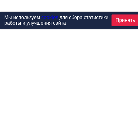
Мы используем
cookies
для сбора статистики,
Принять
работы и улучшения сайта
Проекты
Каталог
Новости
Контакты
©1999-2026 МФитнес. Все права защищены.
Разработка сайта —
студия «Сибирикс»