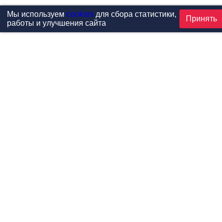
Мы используем
cookies
для сбора статистики,
Принять
работы и улучшения сайта
Проекты
Каталог
Новости
Контакты
©1999-2026 МФитнес. Все права защищены.
Разработка сайта —
студия «Сибирикс»