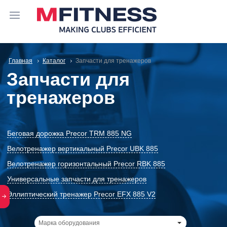
Главная
Каталог
Запчасти для тренажеров
Запчасти для
тренажеров
Беговая дорожка Precor TRM 885 NG
Велотренажер вертикальный Precor UBK 885
Велотренажер горизонтальный Precor RBK 885
Универсальные запчасти для тренажеров
Эллиптический тренажер Precor EFX 885 V2
Марка оборудования