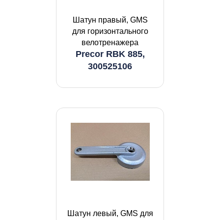
Шатун правый, GMS
для горизонтального
велотренажера
Precor RBK 885,
300525106
Шатун левый, GMS для