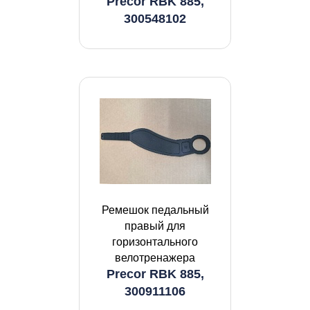
Precor RBK 885,
300548102
Ремешок педальный
правый для
горизонтального
велотренажера
Precor RBK 885,
300911106