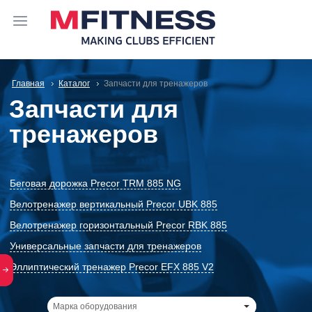
Главная
Каталог
Запчасти для тренажеров
Запчасти для
тренажеров
Беговая дорожка Precor TRM 885 NG
Велотренажер вертикальный Precor UBK 885
Велотренажер горизонтальный Precor RBK 885
Универсальные запчасти для тренажеров
Эллиптический тренажер Precor EFX 885 V2
Марка оборудования