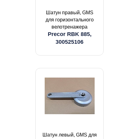
Шатун правый, GMS
для горизонтального
велотренажера
Precor RBK 885,
300525106
Шатун левый, GMS для