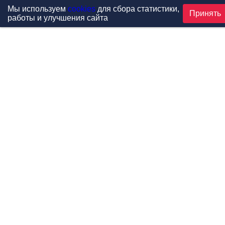
Мы используем
cookies
для сбора статистики,
Принять
работы и улучшения сайта
Проекты
Каталог
Новости
Контакты
©1999-2026 МФитнес. Все права защищены.
Разработка сайта —
студия «Сибирикс»