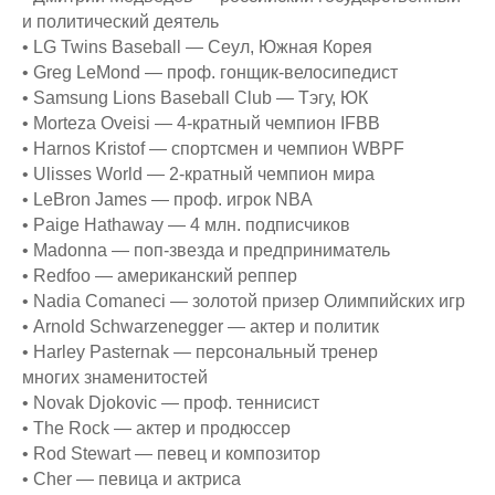
и политический деятель
• LG Twins Baseball — Сеул, Южная Корея
• Greg LeMond — проф. гонщик-велосипедист
• Samsung Lions Baseball Club — Тэгу, ЮК
• Morteza Oveisi — 4-кратный чемпион IFBB
• Harnos Kristof — спортсмен и чемпион WBPF
• Ulisses World — 2-кратный чемпион мира
• LeBron James — проф. игрок NBA
• Paige Hathaway — 4 млн. подписчиков
• Madonna — поп-звезда и предприниматель
• Redfoo — американский реппер
• Nadia Comaneci — золотой призер Олимпийских игр
• Arnold Schwarzenegger — актер и политик
• Harley Pasternak — персональный тренер
многих знаменитостей
• Novak Djokovic — проф. теннисист
• The Rock — актер и продюссер
• Rod Stewart — певец и композитор
• Cher — певица и актриса