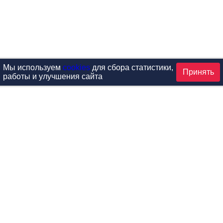
Мы используем
cookies
для сбора статистики,
Принять
работы и улучшения сайта
аталог
ардиотренажеры
Реабилитация и диагностик
иловые тренажеры
Инверсия и растяжка
вободные веса
Детский фитнес
одульные рамы
Мебель для фитнеса