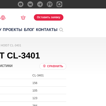
Оставить заявку
У
ПРОЕКТЫ
БЛОГ
КОНТАКТЫ
 HOIST CL-3401
T CL-3401
истики
СРАВНИТЬ
CL-3401
156
105
123
284