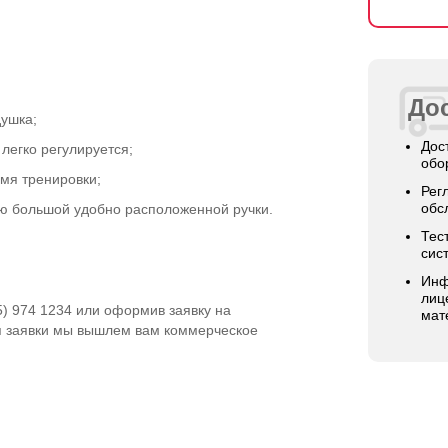
Дос
ушка;
Дос
легко регулируется;
обо
емя тренировки;
Рег
обс
ю большой удобно расположенной ручки.
Тес
сис
Инф
лиц
5) 974 1234 или оформив заявку на
мат
я заявки мы вышлем вам коммерческое