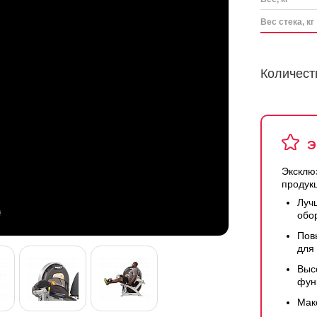
Вес стека, кг
Количест
Э
Эксклю
продук
Луч
обо
Пов
для
Выс
фун
Мак