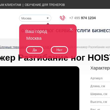
ЫМ КЛИЕНТАМ
|
ОБУЧЕНИЕ ДЛЯ ТРЕНЕРОВ
+7 495
974 1234
Москва
О НАС
КАТАЛОГ
СЕРВИС
УСЛУГИ
БИЗНЕС
Ваш город
Москва
Блочные тренажеры
HOIST Club Line
Силовой тренажер Разгибание ног
Да
Нет
жер Разгибание ног HOIS
Характер
Артикул
Длина, см
Ширина, см
Высота, см
Вес, кг