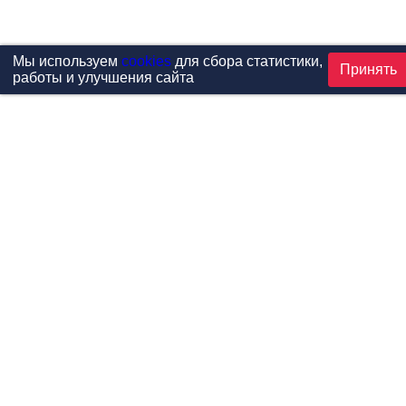
Мы используем
cookies
для сбора статистики,
Принять
работы и улучшения сайта
Проекты
Каталог
Новости
Контакты
©1999-2026 МФитнес. Все права защищены.
Разработка сайта —
студия «Сибирикс»