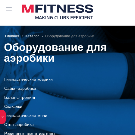
Главная
Каталог
Оборудование для аэробики
Оборудование для
аэробики
Гимнастические коврики
Сайкл-аэробика
Баланс-тренинг
Скакалки
Гимнастические мячи
Степ-аэробика
Резиновые амортизаторы