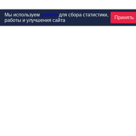
Мы используем
cookies
для сбора статистики,
Принять
работы и улучшения сайта
Проекты
Каталог
Новости
Контакты
©1999-2026 МФитнес. Все права защищены.
Разработка сайта —
студия «Сибирикс»