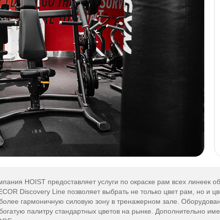
Силовой тренажер Отжимание
на брусьях
HOIST RS-2101
В ЗАЯВКУ
мпания HOIST предоставляет услуги по окраске рам всех линеек 
COR Discovery Line позволяет выбрать не только цвет рам, но и цв
аиболее гармоничную силовую зону в тренажерном зале. Оборудов
богатую палитру стандартных цветов на рынке. Дополнительно име