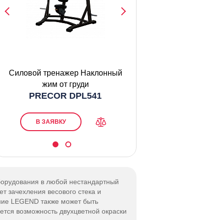
Силовой тренажер Наклонный
Силовой тренаж
жим от груди
на бру
PRECOR DPL541
HOIST R
В ЗАЯВКУ
В ЗАЯВКУ
оборудования в любой нестандартный
ет зачехления весового стека и
ание LEGEND также может быть
ется возможность двухцветной окраски