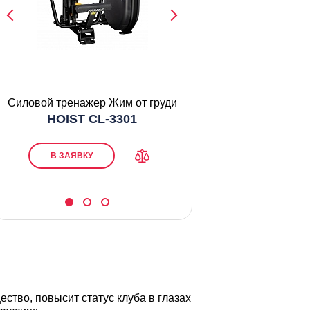
Силовой тренажер Жим от груди
Стол тра
HOIST CL-3301
Balanced Bod
В ЗАЯВКУ
В ЗАЯВКУ
тво, повысит статус клуба в глазах