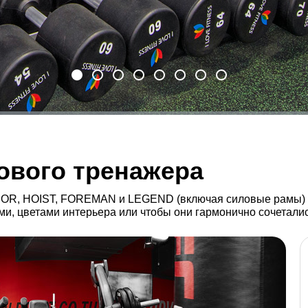
ового тренажера
OR, HOIST, FOREMAN и LEGEND (включая силовые рамы) е
и, цветами интерьера или чтобы они гармонично сочеталис