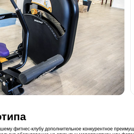
Силовой тренажер Жим от плеч
HOIST CL-3501
В ЗАЯВКУ
отипа
шему фитнес-клубу дополнительное конкурентное преимущес