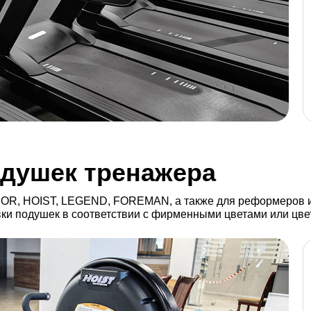
Гpeбнoй тpeнaжep с дисплеем
WaterRower M1 510 S4
В ЗАЯВКУ
одушек тренажера
OR, HOIST, LEGEND, FOREMAN, а также для реформеров и 
вки подушек в соответствии с фирменными цветами или цве