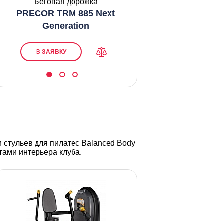
Беговая дорожка
Беговая д
PRECOR TRM 885 Next
Circle Fitnes
Generation
В ЗАЯВКУ
В ЗАЯВКУ
стульев для пилатес Balanced Body
тами интерьера клуба.