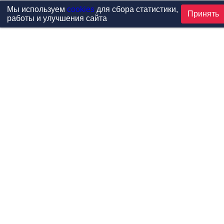
Мы используем
cookies
для сбора статистики,
Принять
работы и улучшения сайта
Проекты
Каталог
Новости
Контакты
©1999-2026 МФитнес. Все права защищены.
Разработка сайта —
студия «Сибирикс»