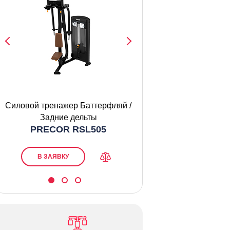
Силовой тренажер Баттерфляй /
Силовой тренаже
PRECOR 
Задние дельты
PRECOR RSL505
В ЗАЯВКУ
В ЗАЯВКУ