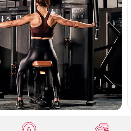
Силовой тренажер Жим от груди
конвергентный
PRECOR RSL414
В ЗАЯВКУ