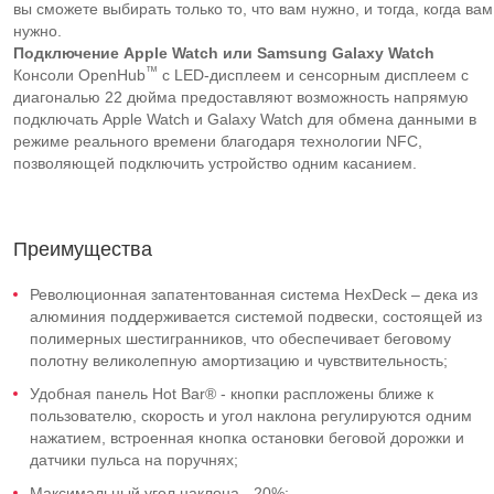
вы сможете выбирать только то, что вам нужно, и тогда, когда вам
нужно.
Подключение
Apple
Watch
или
Samsung
Galaxy
Watch
™
Консоли OpenHub
с LED-дисплеем и сенсорным дисплеем с
диагональю 22 дюйма предоставляют возможность напрямую
подключать Apple Watch и Galaxy Watch для обмена данными в
режиме реального времени благодаря технологии NFC,
позволяющей подключить устройство одним касанием.
Преимущества
Революционная запатентованная система HexDeck – дека из
алюминия поддерживается системой подвески, состоящей из
полимерных шестигранников, что обеспечивает беговому
полотну великолепную амортизацию и чувствительность;
Удобная панель Hot Bar® - кнопки распложены ближе к
пользователю, скорость и угол наклона регулируются одним
нажатием, встроенная кнопка остановки беговой дорожки и
датчики пульса на поручнях;
Максимальный угол наклона - 20%;