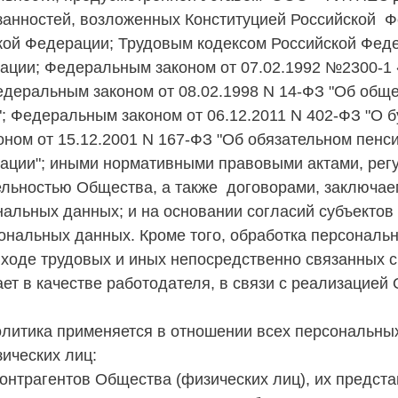
анностей, возложенных Конституцией Российской Ф
кой Федерации; Трудовым кодексом Российской Фед
ации; Федеральным законом от 07.02.1992 №2300-1
едеральным законом от 08.02.1998 N 14-ФЗ "Об обще
; Федеральным законом от 06.12.2011 N 402-ФЗ "О б
ном от 15.12.2001 N 167-ФЗ "Об обязательном пенс
ации"; иными нормативными правовыми актами, ре
ельностью Общества, а также договорами, заключ
нальных данных; и на основании согласий субъекто
сональных данных. Кроме того, обработка персонал
 ходе трудовых и иных непосредственно связанных с
ет в качестве работодателя, в связи с реализацией
олитика применяется в отношении всех персональны
ических лиц:
 контрагентов Общества (физических лиц), их предст