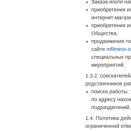
Заказа и/или на
приобретения и/
интернет-магаз
приобретения и
Общества;
продвижения то
сайте
mfitness-o
специальных пр
мероприятий;
1.3.2. соискател
родственников ра
поиска работы,
по адресу нахо
подразделений.
1.4. Политика де
ограниченной отв