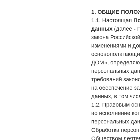
1. ОБЩИЕ ПОЛО
1.1. Настоящая
П
данных
(далее - 
закона Российско
изменениями и до
основополагающим
ДОМ», определяющ
персональных дан
требований закон
на обеспечение з
данных, в том чис
1.2. Правовым ос
во исполнение ко
персональных дан
Обработка персо
Обществом деятел