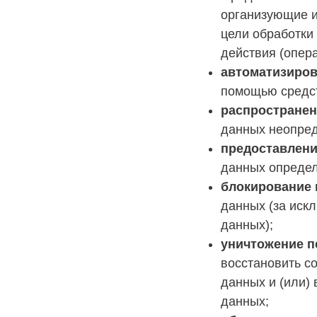
организующие и
цели обработки
действия (опер
автоматизиров
помощью средст
распростране
данных неопред
предоставлен
данных определ
блокирование
данных (за иск
данных);
уничтожение 
восстановить с
данных и (или)
данных;