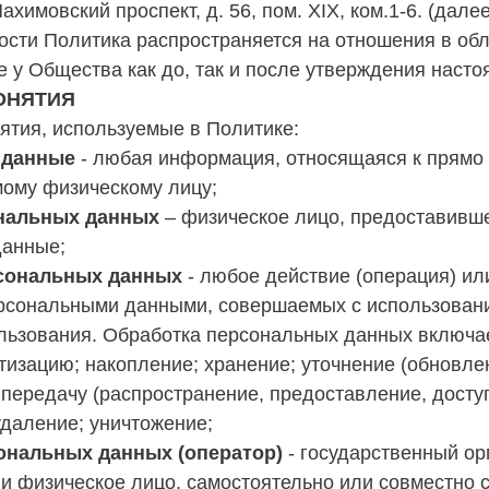
ахимовский проспект, д. 56, пом. XIX, ком.1-6. (дал
ости Политика распространяется на отношения в об
 у Общества как до, так и после утверждения наст
ОНЯТИЯ
ятия, используемые в Политике:
 данные
- любая информация, относящаяся к прямо
ому физическому лицу;
ональных данных
– физическое лицо, предоставивш
данные;
рсональных данных
- любое действие (операция) ил
ерсональными данными, совершаемых с использован
льзования. Обработка персональных данных включает
тизацию; накопление; хранение; уточнение (обновле
 передачу (распространение, предоставление, доступ
удаление; уничтожение;
ональных данных (оператор)
- государственный ор
и физическое лицо, самостоятельно или совместно 