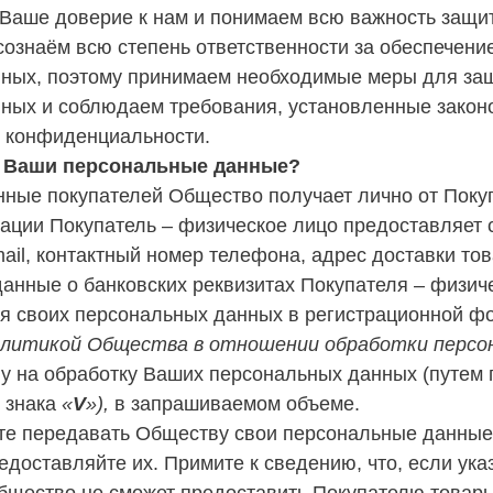
Ваше доверие к нам и понимаем всю важность защ
осознаём всю степень ответственности за обеспечен
ных, поэтому принимаем необходимые меры для за
ных и соблюдаем требования, установленные закон
 конфиденциальности.
м Ваши персональные данные?
ные покупателей Общество получает лично от Поку
трации Покупатель – физическое лицо предоставля
ail, контактный номер телефона, адрес доставки то
анные о банковских реквизитах Покупателя – физиче
я своих персональных данных в регистрационной ф
литикой Общества в отношении обработки персо
у на обработку Ваших персональных данных (путем
 знака
«
V
»),
в запрашиваемом объеме.
те передавать Обществу свои персональные данные 
едоставляйте их. Примите к сведению, что, если ук