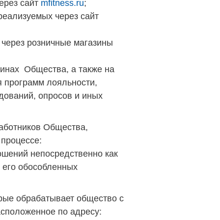
через сайт
mfitness.ru
;
 реализуемых через сайт
 через розничные магазины
зинах Общества, а также на
я программ лояльности,
дований, опросов и иных
работников Общества,
 процессе:
ошений непосредственно как
м его обособленных
орые обрабатывает общество с
сположенное по адресу: