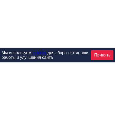
Мы используем
cookies
для сбора статистики,
Принять
работы и улучшения сайта
аталог
ардиотренажеры
Реабилитация и диагностик
иловые тренажеры
Инверсия и растяжка