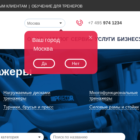
ЫМ КЛИЕНТАМ
|
ОБУЧЕНИЕ ДЛЯ ТРЕНЕРОВ
+7 495
974 1234
Москва
О НАС
КАТАЛОГ
СЕРВИС
УСЛУГИ
БИЗНЕС
Ваш город
Москва
Да
Нет
ажеры
Нагружаемые дисками
Многофункциональные
тренажеры
тренажеры
Турники, брусья и пресс
Силовые рамы и стойки
 категория