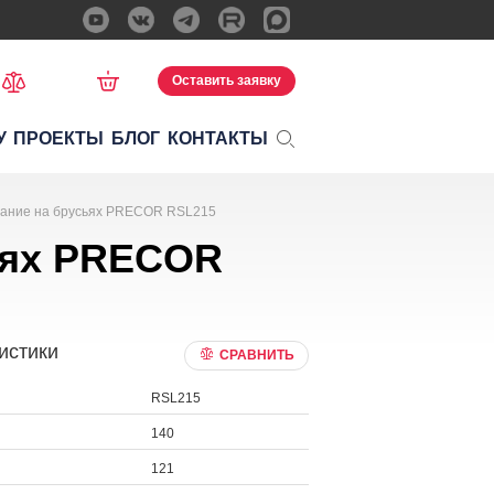
Оставить заявку
У
ПРОЕКТЫ
БЛОГ
КОНТАКТЫ
ание на брусьях PRECOR RSL215
ьях PRECOR
истики
СРАВНИТЬ
RSL215
140
121