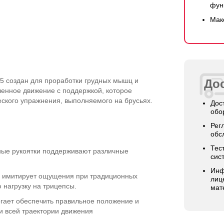
фун
Мак
5 создан для проработки грудных мышц и
Дос
ленное движение с поддержкой, которое
ского упражнения, выполняемого на брусьях.
Дос
обо
Рег
обс
Тес
ые рукоятки поддерживают различные
сис
Инф
а имитирует ощущения при традиционных
лиц
нагрузку на трицепсы.
мат
гает обеспечить правильное положение и
и всей траектории движения