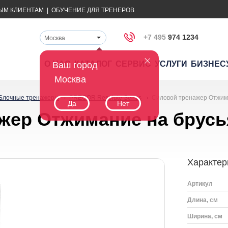
ЫМ КЛИЕНТАМ
|
ОБУЧЕНИЕ ДЛЯ ТРЕНЕРОВ
+7 495
974 1234
Москва
О НАС
КАТАЛОГ
СЕРВИС
УСЛУГИ
БИЗНЕС
Ваш город
Москва
Блочные тренажеры
PRECOR Resolute Series
Силовой тренажер Отжим
Да
Нет
жер Отжимание на брус
Характер
Артикул
Длина, см
Ширина, см