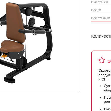
Высота, см
Вес, кг
Вес стека, кг
Количест
Э
Эксклю
продук
и СНГ
Луч
обо
Пов
для
Выс