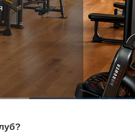
става
луб?