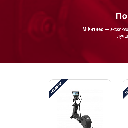
По
МФитнес
— эксклюзи
лучш