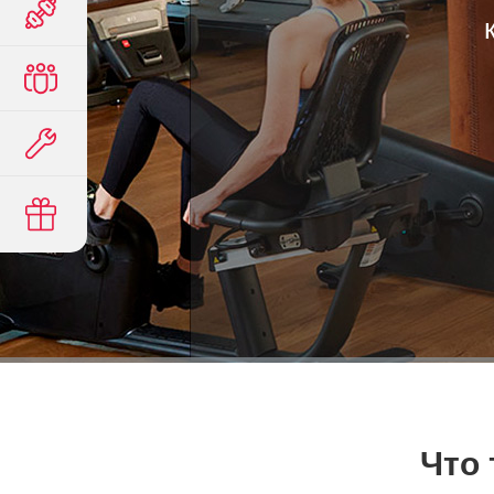
обуч
Что