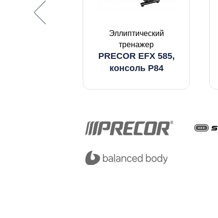
Эллиптический
тренажер
PRECOR EFX 585,
р-амортизатор
L OCTOCORE
консоль P84