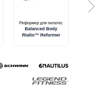
Беговая до
STAR TRA
SERIES 
Реформер для пилатес
Balanced Body
FREERUN
Rialto™ Reformer
консоль