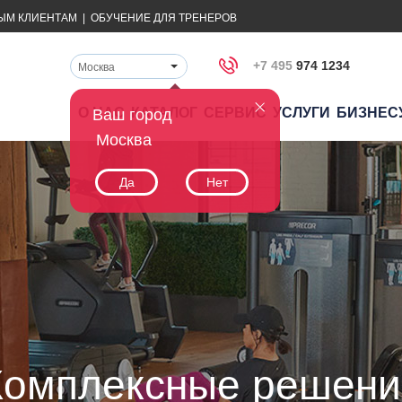
ЫМ КЛИЕНТАМ
|
ОБУЧЕНИЕ ДЛЯ ТРЕНЕРОВ
+7 495
974 1234
Москва
О НАС
КАТАЛОГ
СЕРВИС
УСЛУГИ
БИЗНЕС
Ваш город
Москва
Да
Нет
Комплексные решени