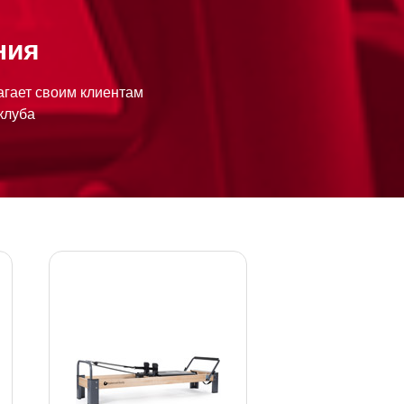
ния
гает своим клиентам
клуба