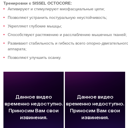
Тренировки с SISSEL OCTOCORE:
Активируют и стимулируют миофасциальные цепи;
Позволяют устранить постуральную неустойчивость;
Укрепляют глубокие мышцы;
Способствуют растяжению и расслаблению мышечных тканей;
Развивают стабильность и гибкость всего опорно-двигательног
аппарата;
Позволяют улучшить осанку.