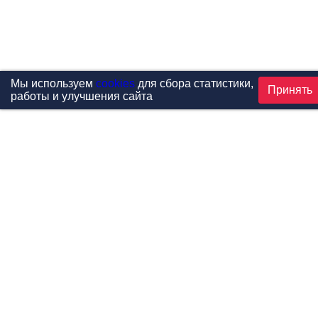
Мы используем
cookies
для сбора статистики,
Принять
работы и улучшения сайта
Проекты
Каталог
Новости
Контакты
©1999-2026 МФитнес. Все права защищены.