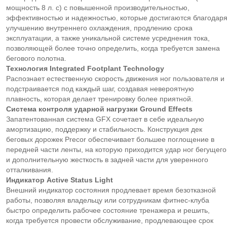
мощность 8 л. с) с повышенной производительностью,
эффективностью и надежностью, которые достигаются благодар
улучшению внутреннего охлаждения, продлению срока
эксплуатации, а также уникальной системе усреднения тока,
позволяющей более точно определить, когда требуется замена
бегового полотна.
Технология Integrated Footplant Technology
Распознает естественную скорость движения ног пользователя и
подстраивается под каждый шаг, создавая невероятную
плавность, которая делает тренировку более приятной.
Система контроля ударной нагрузки Ground Effects
Запатентованная система GFX сочетает в себе идеальную
амортизацию, поддержку и стабильность. Конструкция дек
беговых дорожек Precor обеспечивает большее поглощение в
передней части ленты, на которую приходится удар ног бегущего
и дополнительную жесткость в задней части для уверенного
отталкивания.
Индикатор Active Status Light
Внешний индикатор состояния продлевает время безотказной
работы, позволяя владельцу или сотрудникам фитнес-клуба
быстро определить рабочее состояние тренажера и решить,
когда требуется провести обслуживание, продлевающее срок