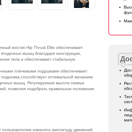
Выс
фун
Мак
ый мостик Hip Thrust Elite обеспечивает
 ягодичных мышц благодаря конструкции,
Дос
ение тела и обеспечивает стабильную
Дос
оенными плечевыми подушками обеспечивает
обо
 подножка способствует оптимальной механике
одичных мышц. Регулируемая высота скамьи
Рег
обс
елей, позволяя подобрать правильное положение
Тес
сис
Инф
лиц
мат
т пользователям изменять амплитуду движений