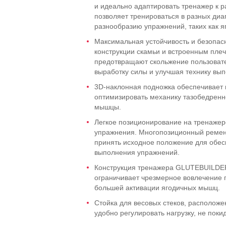
и идеально адаптировать тренажер к р
позволяет тренироваться в разных диа
разнообразию упражнений, таких как я
Максимальная устойчивость и безопас
конструкции скамьи и встроенным пле
предотвращают скольжение пользоват
выработку силы и улучшая технику вы
3D-наклонная подножка обеспечивает 
оптимизировать механику тазобедренн
мышцы.
Легкое позиционирование на тренажер
упражнения. Многопозиционный ремень
принять исходное положение для обес
выполнения упражнений.
Конструкция тренажера GLUTEBUILDER S
ограничивает чрезмерное вовлечение 
большей активации ягодичных мышц.
Стойка для весовых стеков, расположе
удобно регулировать нагрузку, не пок