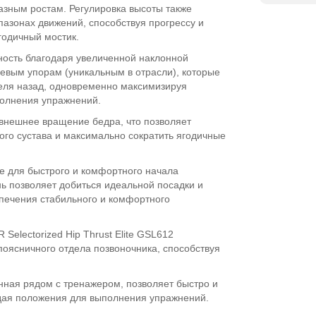
азным ростам. Регулировка высоты также
пазонах движений, способствуя прогрессу и
годичный мостик.
ность благодаря увеличенной наклонной
чевым упорам (уникальным в отрасли), которые
еля назад, одновременно максимизируя
полнения упражнений.
внешнее вращение бедра, что позволяет
ого сустава и максимально сократить ягодичные
е для быстрого и комфортного начала
 позволяет добиться идеальной посадки и
печения стабильного и комфортного
electorized Hip Thrust Elite GSL612
поясничного отдела позвоночника, способствуя
нная рядом с тренажером, позволяет быстро и
идая положения для выполнения упражнений.