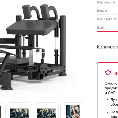
Высота, см
Вес, кг
Вес стека, кг
Цвет
Количест
Э
Эксклю
продук
и СНГ
Луч
обо
Пов
для