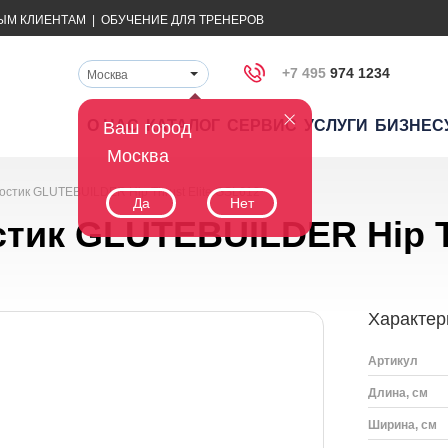
ЫМ КЛИЕНТАМ
|
ОБУЧЕНИЕ ДЛЯ ТРЕНЕРОВ
+7 495
974 1234
Москва
О НАС
КАТАЛОГ
СЕРВИС
УСЛУГИ
БИЗНЕС
Ваш город
Москва
остик GLUTEBUILDER Hip Thrust Elite GSL612
Да
Нет
тик GLUTEBUILDER Hip Th
Характер
Артикул
Длина, см
Ширина, см