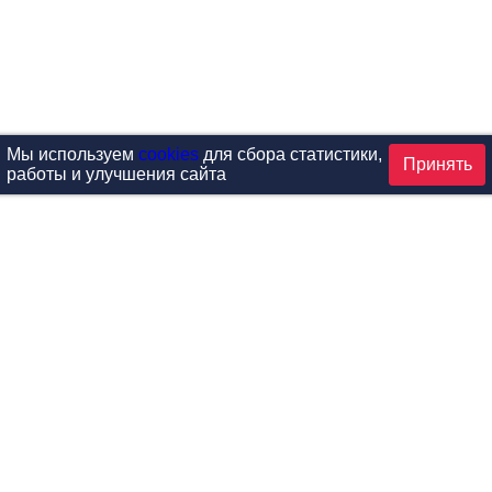
Мы используем
cookies
для сбора статистики,
Принять
работы и улучшения сайта
аталог
ардиотренажеры
Реабилитация и диагностик
иловые тренажеры
Инверсия и растяжка
вободные веса
Детский фитнес
одульные рамы
Мебель для фитнеса