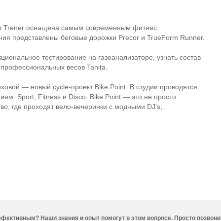
ro Trener оснащена самым современным фитнес
ия представлены беговые дорожки Precor и TrueForm Runner.
циональное тестирование на газоанализаторе, узнать состав
профессиональных весов Tanita.
Моховой — новый
cycle-проект
Bike Point. В студии проводятся
м: Sport, Fitness и Disco. Bike Point — это не просто
тво, где проходят
вело-вечеринки
с модными DJ’s,
фективным? Наши знания и опыт помогут в этом вопросе. Просто позвони