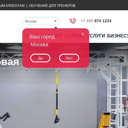
ЫМ КЛИЕНТАМ
|
ОБУЧЕНИЕ ДЛЯ ТРЕНЕРОВ
+7 495
974 1234
Москва
О НАС
КАТАЛОГ
СЕРВИС
УСЛУГИ
БИЗНЕС
Ваш город
Москва
я
овая
Да
Нет