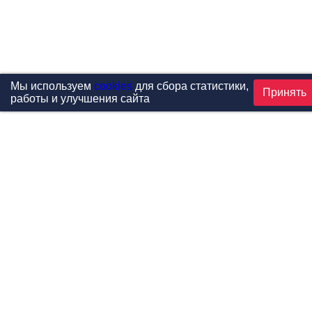
Мы используем
cookies
для сбора статистики,
Принять
работы и улучшения сайта
Проекты
Каталог
Новости
Контакты
©1999-2026 МФитнес. Все права защищены.