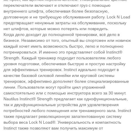
переключатели включают и отключают груз с помощью
внутреннего штифта, обеспечивая более безопасную,
долговечную и не требующую обслуживания работу. Lock N Load
предотвращает ненужные затраты на обслуживание, поскольку
нет штифтов, которые можно потерять или повредить.
Когда дело доходит до полноценной тренировки, всё дело в
бизнесе. Независимо от того, опытный вы спортсмен или новичок
каждый хочет иметь возможность быстро, легко и полноценно
потренироваться. И именно это представляет собой Instinct®
Strength. Каждый тренажер подходит пользователям любого
уровня подготовки, обеспечивая быструю и простую настройку
для эффективных тренировок. Instinct идеально подходит в
качестве базовой силовой линейки или круговой системы
тренировок, эффективно дополняет более специализированные
линии. Пользователи могут пройти цикл упражнений
самостоятельно или с помощью инструктора всего за 30 минут.
Nautilus Instinct® Strength предлагает как однофункциональные,
так и двухфункциональные устройства для удовлетворения
потребностей любого помещения или тренажерного зала. Instinct
также предлагает революционную запатентованную систему
выбора веса Lock N Load®. Универсальность и компактность
Instinct также позволяют вам получить максимум от