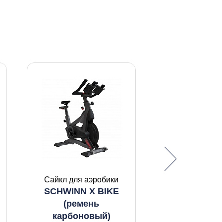
Сайкл для аэробики
SCHWINN X BIKE
Сайкл для а
(ремень
SCHWINN Z
карбоновый)
(ремень Po