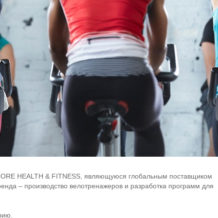
 CORE HEALTH & FITNESS, являющуюся глобальным поставщиком
енда – производство велотренажеров и разработка программ для
рию.