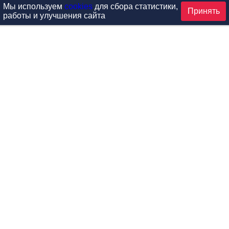
Мы используем
cookies
для сбора статистики,
Принять
работы и улучшения сайта
аталог
ардиотренажеры
Реабилитация и диагностик
иловые тренажеры
Инверсия и растяжка
вободные веса
Детский фитнес
одульные рамы
Мебель для фитнеса
илатес
Б/У тренажеры
эробика
Выставочное оборудование
ога
Запчасти для тренажеров
ункциональный тренинг
Контроль доступа (СКУД)
россфит
Новинки