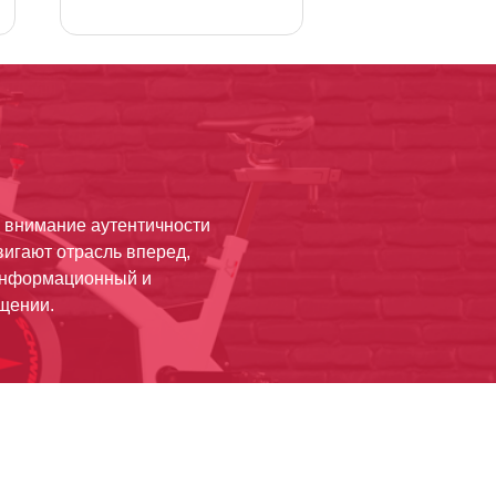
е внимание аутентичности
вигают отрасль вперед,
 информационный и
ещении.