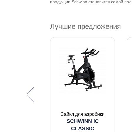
продукции Schwinn становится самой пол
Лучшие предложения
ик прямого
ния мощности
Сайкл для аэробики
N 4III (для
SCHWINN IC
SC)
CLASSIC