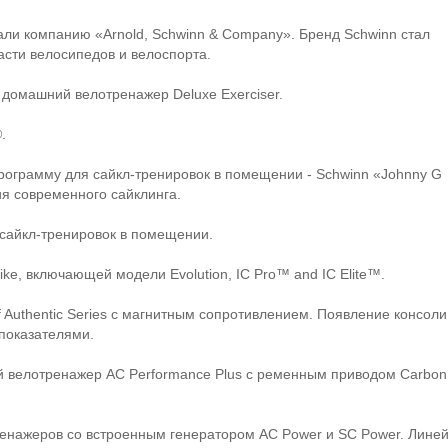
здали компанию «Arnold, Schwinn & Company». Бренд Schwinn стал
сти велосипедов и велоспорта.
 домашний велотренажер Deluxe Exerciser.
.
программу для сайкл-тренировок в помещении - Schwinn «Johnny G
ия современного сайклинга.
 сайкл-тренировок в помещении.
ike, включающей модели Evolution, IC Pro™ and IC Elite™.
 Authentic Series с магнитным сопротивлением. Появление консоли
показателями.
ый велотренажер AC Performance Plus с ременным приводом Carbon
ренажеров со встроенным генератором AC Power и SC Power. Лине