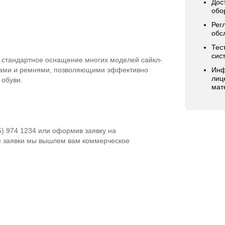
Дос
обо
Рег
обс
Тес
сис
стандартное оснащение многих моделей сайкл-
рами и ремнями, позволяющими эффективно
Инф
лиц
 обуви.
мат
5) 974 1234 или оформив заявку на
я заявки мы вышлем вам коммерческое