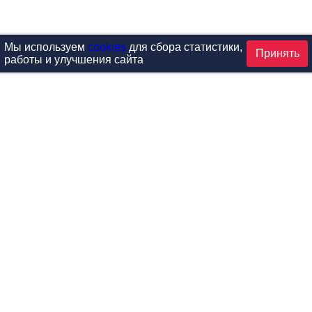
Мы используем
cookies
для сбора статистики,
Принять
работы и улучшения сайта
аталог
ардиотренажеры
Реабилитация и диагностик
иловые тренажеры
Инверсия и растяжка
вободные веса
Детский фитнес
одульные рамы
Мебель для фитнеса
илатес
Б/У тренажеры
эробика
Выставочное оборудование