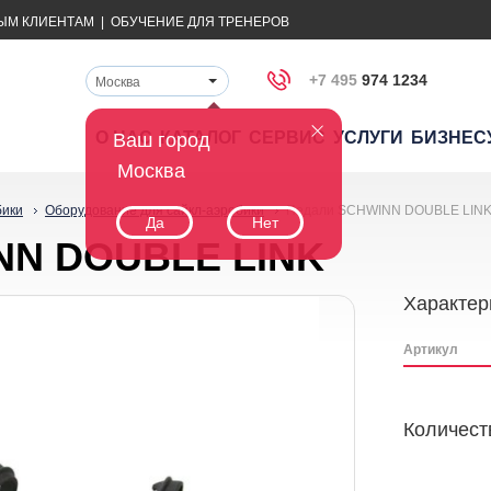
ЫМ КЛИЕНТАМ
|
ОБУЧЕНИЕ ДЛЯ ТРЕНЕРОВ
+7 495
974 1234
Москва
О НАС
КАТАЛОГ
СЕРВИС
УСЛУГИ
БИЗНЕС
Ваш город
Москва
бики
Оборудование для сайкл-аэробики
Педали SCHWINN DOUBLE LIN
Да
Нет
NN DOUBLE LINK
Характер
Артикул
Количест