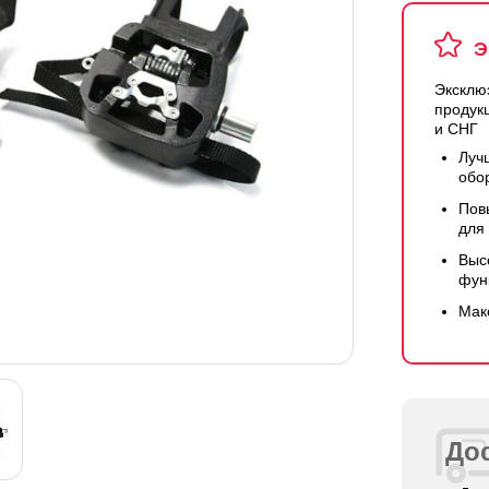
Э
Эксклю
продук
и СНГ
Луч
обо
Пов
для
Выс
фун
Мак
Дос