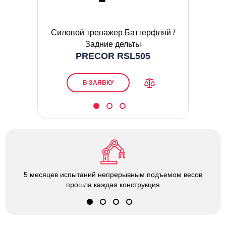
груди
Силовой тренажер Баттерфляй /
Сил
Задние дельты
PRECOR RSL505
В ЗАЯВКУ
5 месяцев испытаний непрерывным подъемом весов
прошла каждая конструкция