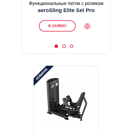
ого
Функциональные петли с роликом
Функ
aeroSling Elite Set Pro
er
В ЗАЯВКУ