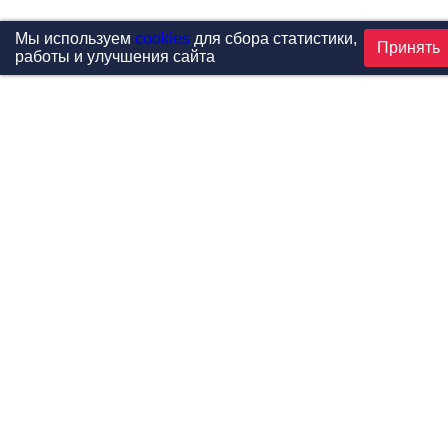
Мы используем
cookies
для сбора статистики,
Принять
работы и улучшения сайта
Проекты
Каталог
Новости
Контакты
©1999-2026 МФитнес. Все права защищены.
Разработка сайта —
студия «Сибирикс»