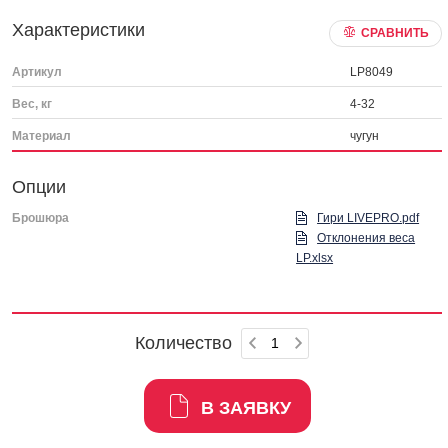
Характеристики
СРАВНИТЬ
Артикул
LP8049
Вес, кг
4-32
Материал
чугун
Опции
Брошюра
Гири LIVEPRO.pdf
Отклонения веса
LP.xlsx
Количество
В ЗАЯВКУ