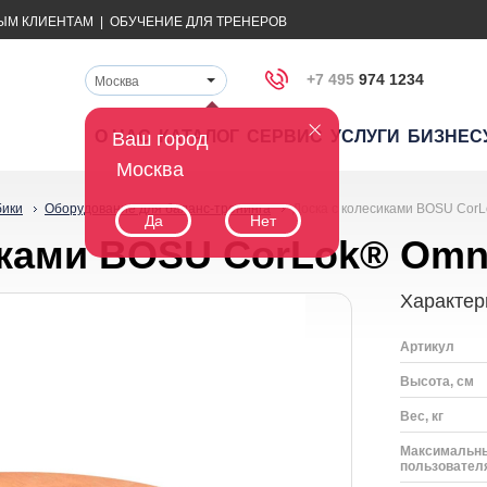
ЫМ КЛИЕНТАМ
|
ОБУЧЕНИЕ ДЛЯ ТРЕНЕРОВ
+7 495
974 1234
Москва
О НАС
КАТАЛОГ
СЕРВИС
УСЛУГИ
БИЗНЕС
Ваш город
Москва
бики
Оборудование для баланс-тренинга
Доска с колесиками BOSU Cor
Да
Нет
иками BOSU CorLok® Omn
Характер
Артикул
Высота, см
Вес, кг
Максимальны
пользователя