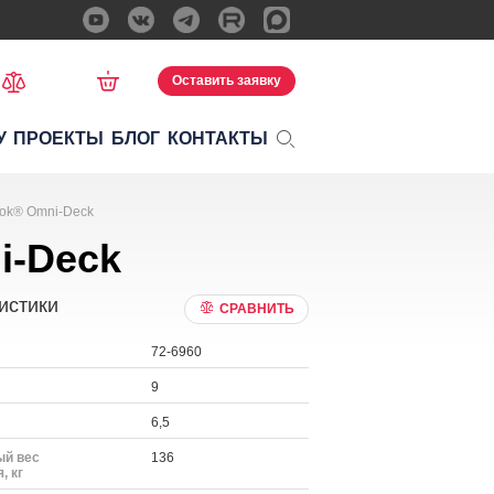
Оставить заявку
У
ПРОЕКТЫ
БЛОГ
КОНТАКТЫ
Lok® Omni-Deck
i-Deck
истики
СРАВНИТЬ
72-6960
9
6,5
й вес
136
, кг