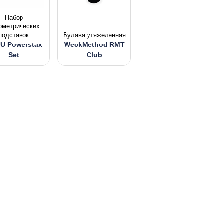
Набор
ометрических
подставок
Булава утяжеленная
U Powerstax
WeckMethod RMT
Set
Club