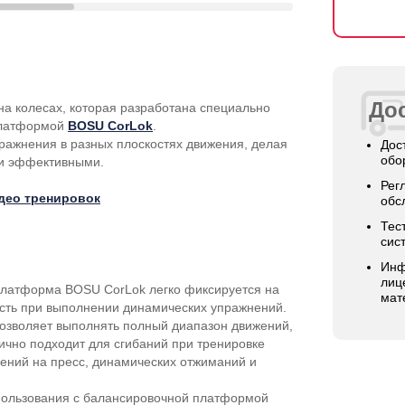
Дос
на колесах, которая разработана специально
платформой
BOSU CorLok
.
ажнения в разных плоскостях движения, делая
Дос
обо
 и эффективными.
Рег
део тренировок
обс
Тес
сис
Инф
лиц
латформа BOSU CorLok легко фиксируется на
мат
ость при выполнении динамических упражнений.
 позволяет выполнять полный диапазон движений,
ично подходит для сгибаний при тренировке
ений на пресс, динамических отжиманий и
спользования с балансировочной платформой