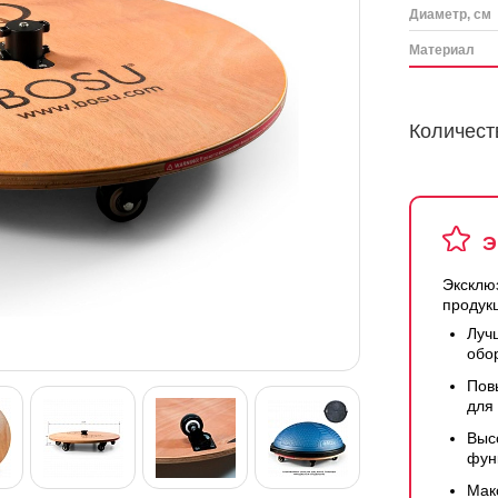
Диаметр, см
Материал
Количест
Э
Эксклю
продук
Луч
обо
Пов
для
Выс
фун
Мак