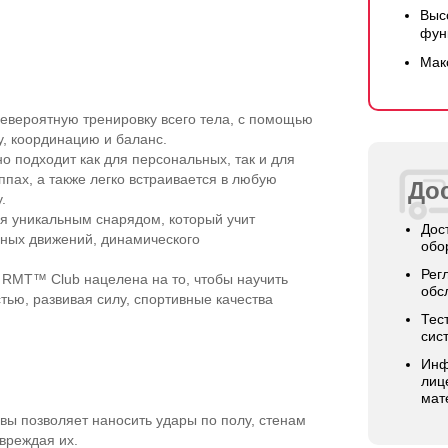
Выс
фун
Мак
евероятную тренировку всего тела, с помощью
, координацию и баланс.
 подходит как для персональных, так и для
ппах, а также легко встраивается в любую
Дос
.
я уникальным снарядом, который учит
Дос
ных движений, динамического
обо
Рег
 RMT™ Club нацелена на то, чтобы научить
обс
ью, развивая силу, спортивные качества
Тес
сис
Инф
лиц
мат
вы позволяет наносить удары по полу, стенам
вреждая их.