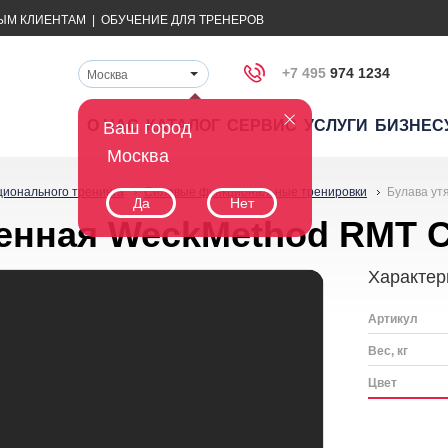
ЫМ КЛИЕНТАМ
|
ОБУЧЕНИЕ ДЛЯ ТРЕНЕРОВ
+7 495
974 1234
Москва
О НАС
КАТАЛОГ
СЕРВИС
УСЛУГИ
БИЗНЕС
Ваш город
Москва
ционального тренинга
Силовые функциональные тренировки
Булава ут
Да
Нет
енная WeckMethod RMT C
Характер
Артикул
Вес, кг
Цвет