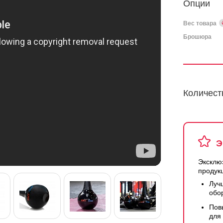
Опции
Вес товара
Брошюра
Количест
Э
Эксклю
продук
Луч
обо
Пов
для