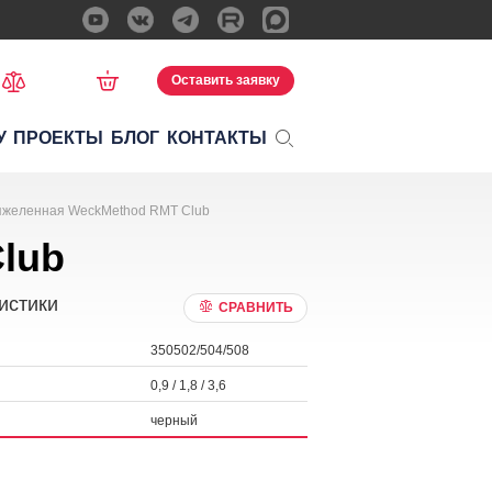
Оставить заявку
У
ПРОЕКТЫ
БЛОГ
КОНТАКТЫ
яжеленная WeckMethod RMT Club
lub
истики
СРАВНИТЬ
350502/504/508
0,9 / 1,8 / 3,6
черный