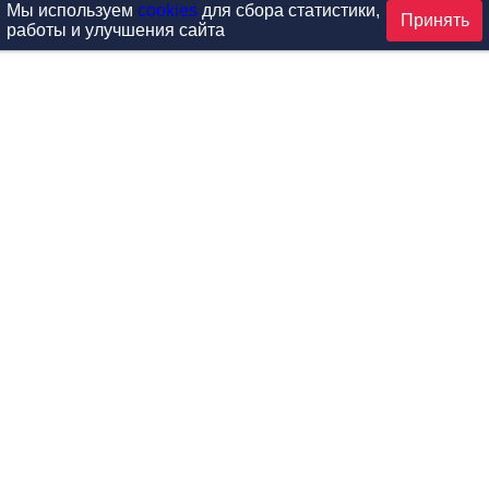
Мы используем
cookies
для сбора статистики,
Принять
работы и улучшения сайта
аталог
ардиотренажеры
Реабилитация и диагностик
иловые тренажеры
Инверсия и растяжка
вободные веса
Детский фитнес
одульные рамы
Мебель для фитнеса
илатес
Б/У тренажеры
эробика
Выставочное оборудование
ога
Запчасти для тренажеров
ункциональный тренинг
Контроль доступа (СКУД)