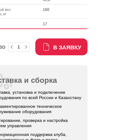
й вес
160
, кг
17
во
В ЗАЯВКУ
тавка и сборка
тавка, установка и подключение
рудования по всей России и Казахстану
ламентированное техническое
луживание оборудования
тирование, проверка и настройка
тем управления
ормационная поддержка клуба,
ензированные фото и видео