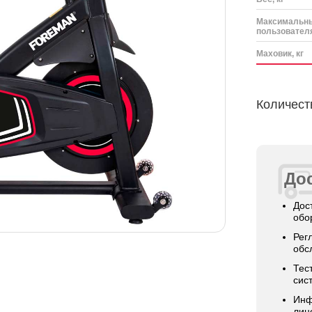
Максимальны
пользователя
Маховик, кг
Количест
Дос
Дос
обо
Рег
обс
Тес
сис
Инф
лиц