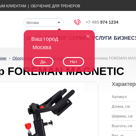
ЫМ КЛИЕНТАМ
|
ОБУЧЕНИЕ ДЛЯ ТРЕНЕРОВ
+7 495
974 1234
Москва
О НАС
КАТАЛОГ
СЕРВИС
УСЛУГИ
БИЗНЕС
Ваш город
Москва
бики
Оборудование для сайкл-аэробики
Сайкл-тренажер FOREMAN MA
Да
Нет
ер FOREMAN MAGNETIC
Характер
Артикул
Длина, см
Ширина, см
Высота, см
Вес, кг