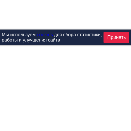
Мы используем
cookies
для сбора статистики,
Принять
работы и улучшения сайта
аталог
ардиотренажеры
Реабилитация и диагностик
иловые тренажеры
Инверсия и растяжка
вободные веса
Детский фитнес
одульные рамы
Мебель для фитнеса
илатес
Б/У тренажеры