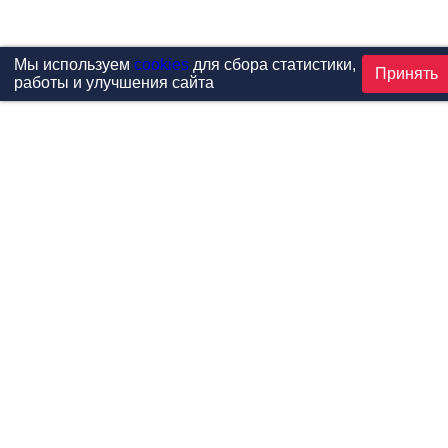
Мы используем
cookies
для сбора статистики,
Принять
работы и улучшения сайта
Проекты
Каталог
Новости
Контакты
©1999-2026 МФитнес. Все права защищены.
Разработка сайта —
студия «Сибирикс»