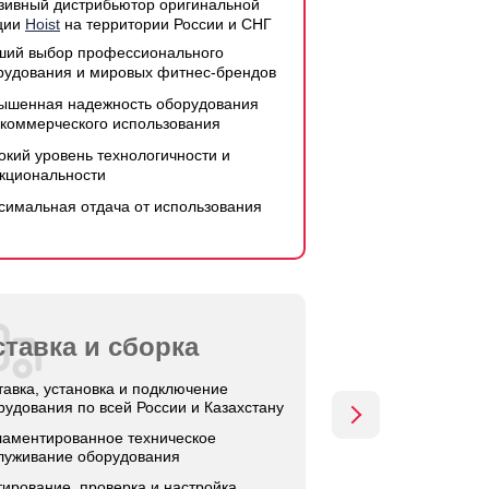
зивный дистрибьютор оригинальной
ции
Hoist
на территории России и СНГ
ший выбор профессионального
рудования и мировых фитнес-брендов
ышенная надежность оборудования
 коммерческого использования
окий уровень технологичности и
кциональности
симальная отдача от использования
тавка и сборка
тавка, установка и подключение
рудования по всей России и Казахстану
ламентированное техническое
луживание оборудования
тирование, проверка и настройка