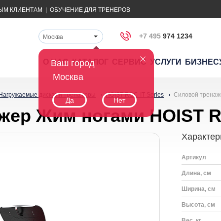
ЫМ КЛИЕНТАМ
|
ОБУЧЕНИЕ ДЛЯ ТРЕНЕРОВ
+7 495
974 1234
Москва
О НАС
КАТАЛОГ
СЕРВИС
УСЛУГИ
БИЗНЕС
Ваш город
Москва
Нагружаемые дисками тренажеры
HOIST ROC-IT Series
Силовой тренаж
Да
Нет
жер Жим ногами HOIST R
Характер
Артикул
Длина, см
Ширина, см
Высота, см
Вес, кг