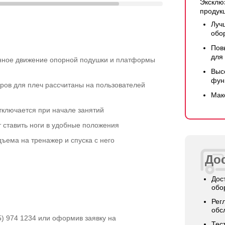
Эксклю
продук
Луч
обо
Пов
для
нное движение опорной подушки и платформы
Выс
фун
ов для плеч рассчитаны на пользователей
Мак
тключается при начале занятий
 ставить ноги в удобные положения
дъема на тренажер и спуска с него
Дос
Дос
обо
Рег
обс
5) 974 1234 или оформив заявку на
Тес