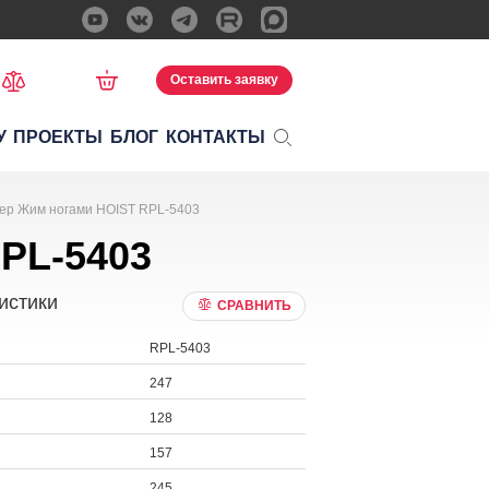
Оставить заявку
У
ПРОЕКТЫ
БЛОГ
КОНТАКТЫ
ер Жим ногами HOIST RPL-5403
PL-5403
истики
СРАВНИТЬ
RPL-5403
247
128
157
245