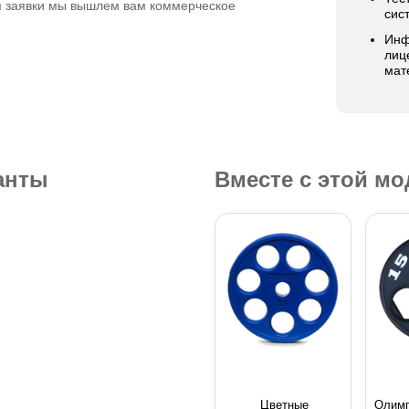
я заявки мы вышлем вам коммерческое
сис
Инф
лиц
мат
анты
Вместе с этой м
Цветные
Олимп