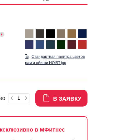
Стандартная палитра цветов
рам и обивки HOIST.jpg
во
В ЗАЯВКУ
ксклюзивно в МФитнес