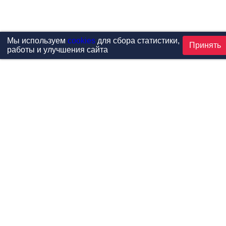
Мы используем
cookies
для сбора статистики,
Принять
работы и улучшения сайта
Проекты
Каталог
Новости
Контакты
©1999-2026 МФитнес. Все права защищены.
Разработка сайта —
студия «Сибирикс»