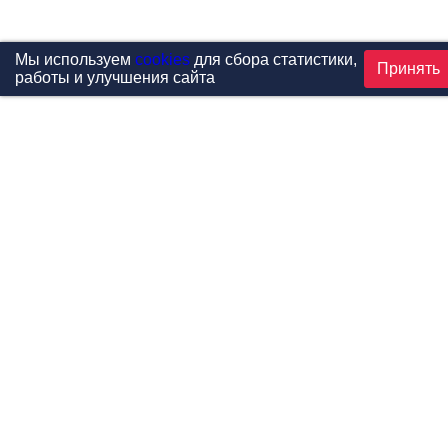
Мы используем
cookies
для сбора статистики,
Принять
работы и улучшения сайта
Проекты
Каталог
Новости
Контакты
©1999-2026 МФитнес. Все права защищены.
Разработка сайта —
студия «Сибирикс»