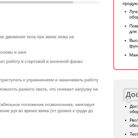
продук
Луч
обо
Пов
для
ию движения тела при жиме лежа на
Выс
фун
головы и шеи
Мак
ет работу в стартовой и конечной фазах
 приступать к упражнениям и заканчивать работу
ожность разного хвата, что снижает нагрузку на
Дос
табильное положение позвоночника, имитируя
Дос
ие рук во время жима (от уровня к груди до
обо
Рег
обс
Тес