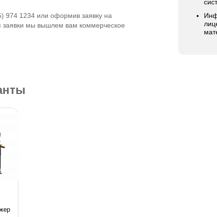
сис
5) 974 1234 или оформив заявку на
Инф
лиц
я заявки мы вышлем вам коммерческое
мат
анты
жер