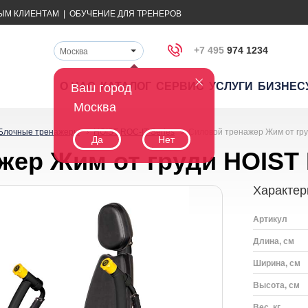
ЫМ КЛИЕНТАМ
|
ОБУЧЕНИЕ ДЛЯ ТРЕНЕРОВ
+7 495
974 1234
Москва
О НАС
КАТАЛОГ
СЕРВИС
УСЛУГИ
БИЗНЕС
Ваш город
Москва
Блочные тренажеры
HOIST ROC-IT Series
Силовой тренажер Жим от гр
Да
Нет
жер Жим от груди HOIST 
Характер
Артикул
Длина, см
Ширина, см
Высота, см
Вес, кг