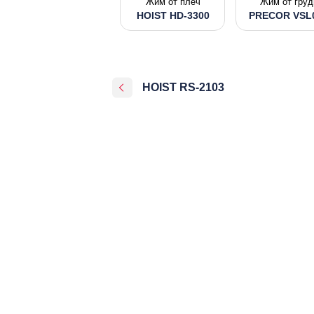
Жим от плеч
Жим от груд
HOIST HD-3300
PRECOR VSL
HOIST RS-2103