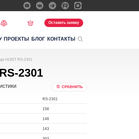
Оставить заявку
У
ПРОЕКТЫ
БЛОГ
КОНТАКТЫ
уди HOIST RS-2301
RS-2301
истики
СРАВНИТЬ
RS-2301
158
148
143
303