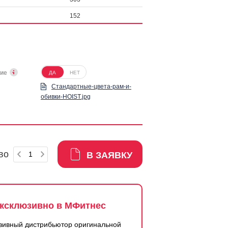
152
ние
ДА
НЕТ
Стандартные-цвета-рам-и-
обивки-HOIST.jpg
во
В ЗАЯВКУ
ксклюзивно в МФитнес
зивный дистрибьютор оригинальной