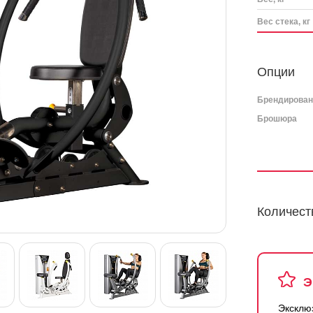
Вес стека, кг
Опции
Брендирова
Брошюра
Количест
Э
Эксклю