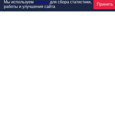
Мы используем
cookies
для сбора статистики,
Принять
работы и улучшения сайта
Проекты
Каталог
Новости
Контакты
©1999-2026 МФитнес. Все права защищены.
Разработка сайта —
студия «Сибирикс»