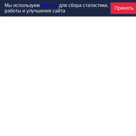
Мы используем
cookies
для сбора статистики,
Принять
работы и улучшения сайта
Проекты
Каталог
Новости
Контакты
©1999-2026 МФитнес. Все права защищены.
Разработка сайта —
студия «Сибирикс»