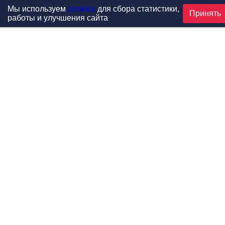
Мы используем
cookies
для сбора статистики,
Принять
работы и улучшения сайта
Проекты
Каталог
Новости
Контакты
©1999-2026 МФитнес. Все права защищены.
Разработка сайта —
студия «Сибирикс»