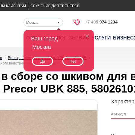
ЫМ КЛИЕНТАМ
|
ОБУЧЕНИЕ ДЛЯ ТРЕНЕРОВ
+7 495
974 1234
Москва
О НАС
КАТАЛОГ
СЕРВИС
УСЛУГИ
БИЗНЕС
Ваш город
Москва
в
Велотренажер вертикальный Precor UBK 885
Да
Нет
ьного велотренажера Precor UBK 885, 58026101
 в сборе со шкивом для 
Precor UBK 885, 5802610
Характер
Артикул