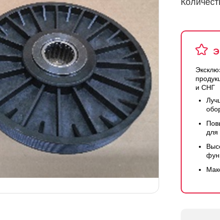
Количест
Э
Эксклю
продук
и СНГ
Луч
обо
Пов
для
Выс
фун
Мак