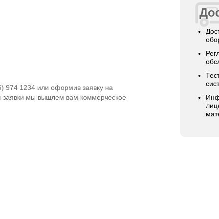
Дос
Дос
обо
Рег
обс
Тес
сис
5) 974 1234 или оформив заявку на
я заявки мы вышлем вам коммерческое
Инф
лиц
мат