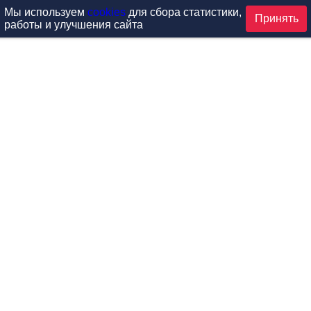
Мы используем
cookies
для сбора статистики,
Принять
работы и улучшения сайта
аталог
ардиотренажеры
Реабилитация и диагностик
иловые тренажеры
Инверсия и растяжка
вободные веса
Детский фитнес
одульные рамы
Мебель для фитнеса
илатес
Б/У тренажеры
эробика
Выставочное оборудование
ога
Запчасти для тренажеров
ункциональный тренинг
Контроль доступа (СКУД)