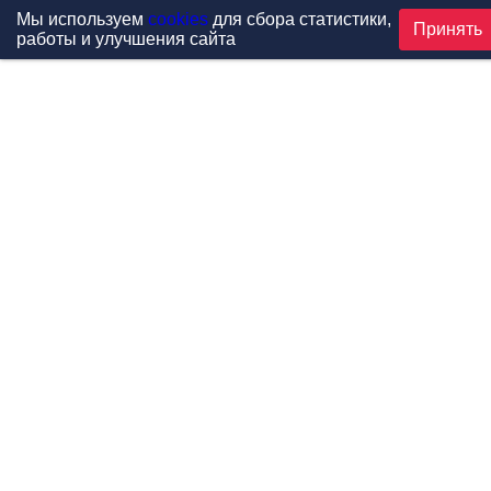
Мы используем
cookies
для сбора статистики,
Принять
работы и улучшения сайта
Проекты
Каталог
Новости
Контакты
©1999-2026 МФитнес. Все права защищены.
Разработка сайта —
студия «Сибирикс»