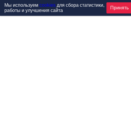
Мы используем
cookies
для сбора статистики,
Принять
работы и улучшения сайта
Проекты
Каталог
Новости
Контакты
©1999-2026 МФитнес. Все права защищены.
Разработка сайта —
студия «Сибирикс»