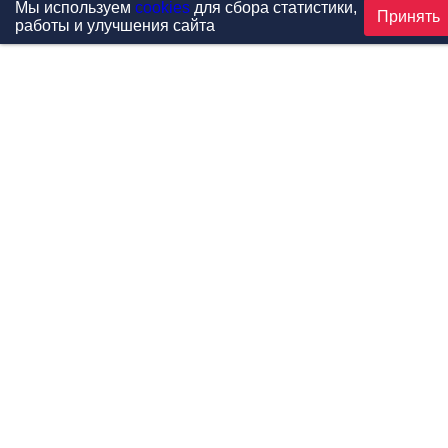
Мы используем
cookies
для сбора статистики,
Принять
работы и улучшения сайта
Проекты
Каталог
Новости
Контакты
©1999-2026 МФитнес. Все права защищены.
Разработка сайта —
студия «Сибирикс»