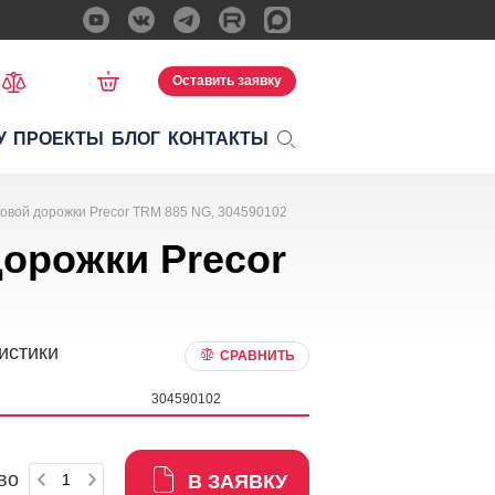
Оставить заявку
У
ПРОЕКТЫ
БЛОГ
КОНТАКТЫ
говой дорожки Precor TRM 885 NG, 304590102
дорожки Precor
истики
СРАВНИТЬ
304590102
во
В ЗАЯВКУ