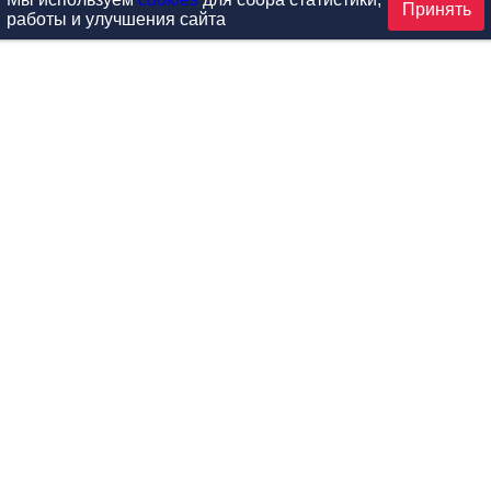
Принять
работы и улучшения сайта
аталог
ардиотренажеры
Реабилитация и диагностик
иловые тренажеры
Инверсия и растяжка
вободные веса
Детский фитнес
одульные рамы
Мебель для фитнеса
илатес
Б/У тренажеры
эробика
Выставочное оборудование
ога
Запчасти для тренажеров
ункциональный тренинг
Контроль доступа (СКУД)