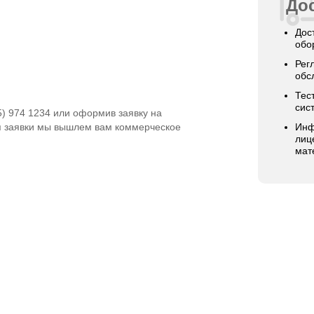
Дос
Дос
обо
Рег
обс
Тес
сис
5) 974 1234 или оформив заявку на
я заявки мы вышлем вам коммерческое
Инф
лиц
мат