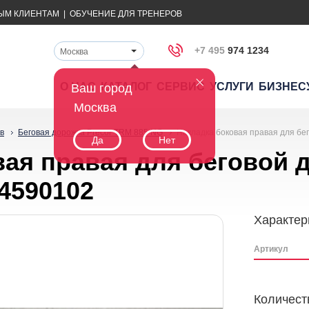
ЫМ КЛИЕНТАМ
|
ОБУЧЕНИЕ ДЛЯ ТРЕНЕРОВ
+7 495
974 1234
Москва
О НАС
КАТАЛОГ
СЕРВИС
УСЛУГИ
БИЗНЕС
Ваш город
Москва
в
Беговая дорожка Precor TRM 885 NG
Накладка боковая правая для бе
Да
Нет
ая правая для беговой 
4590102
Характер
Артикул
Количест