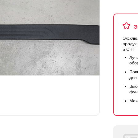
Э
Эксклю
продук
и СНГ
Луч
обо
Пов
для
Выс
фун
Мак