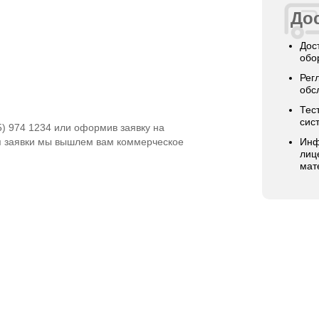
Дос
Дос
обо
Рег
обс
Тес
сис
5) 974 1234 или оформив заявку на
я заявки мы вышлем вам коммерческое
Инф
лиц
мат