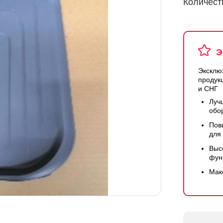
Количест
Э
Эксклю
продук
и СНГ
Луч
обо
Пов
для
Выс
фун
Мак