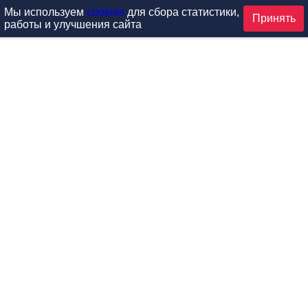
Мы используем
cookies
для сбора статистики,
Принять
работы и улучшения сайта
аталог
ардиотренажеры
Реабилитация и диагностик
иловые тренажеры
Инверсия и растяжка
вободные веса
Детский фитнес
одульные рамы
Мебель для фитнеса
илатес
Б/У тренажеры
эробика
Выставочное оборудование
ога
Запчасти для тренажеров
ункциональный тренинг
Контроль доступа (СКУД)