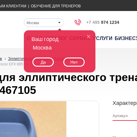
ЫМ КЛИЕНТАМ
|
ОБУЧЕНИЕ ДЛЯ ТРЕНЕРОВ
+7 495
974 1234
Москва
О НАС
КАТАЛОГ
СЕРВИС
УСЛУГИ
БИЗНЕС
Ваш город
Москва
в
Эллиптический тренажер Precor EFX 885 V2
Да
Нет
recor EFX 885 V2, 303467105
для эллиптического трен
3467105
Характер
Артикул