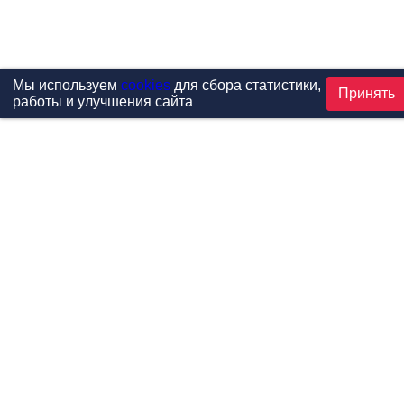
Мы используем
cookies
для сбора статистики,
Принять
работы и улучшения сайта
Проекты
Каталог
Новости
Контакты
©1999-2026 МФитнес. Все права защищены.