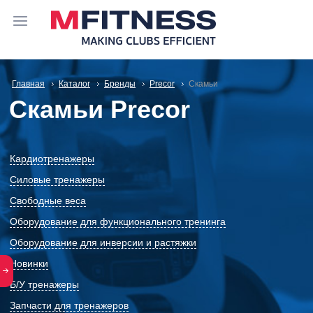
Главная
Каталог
Бренды
Precor
Скамьи
Скамьи Precor
Кардиотренажеры
Силовые тренажеры
Свободные веса
Оборудование для функционального тренинга
Оборудование для инверсии и растяжки
Новинки
Б/У тренажеры
Запчасти для тренажеров