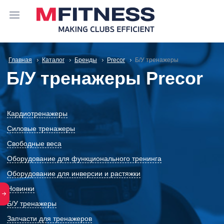
Главная
Каталог
Бренды
Precor
Б/У тренажеры
Б/У тренажеры Precor
Кардиотренажеры
Силовые тренажеры
Свободные веса
Оборудование для функционального тренинга
Оборудование для инверсии и растяжки
Новинки
Б/У тренажеры
Запчасти для тренажеров